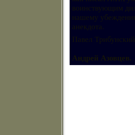
воинствующим дил
нашему убеждению
анекдота.
Павел Трибунский,
Андрей Азовцев.