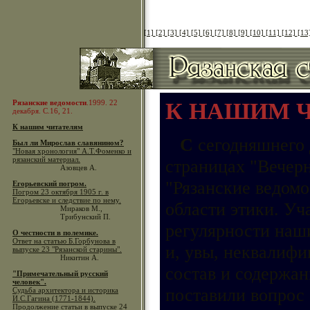
[1]
[2]
[3]
[4]
[5]
[6]
[7]
[8]
[9]
[10]
[11]
[12]
[13
Рязанские ведомости
.1999. 22
К НАШИМ 
декабря. С.16, 21.
К нашим читателям
С
сегодняшнего 
Был ли Мирослав славянином?
"Новая хронология" А.Т.Фоменко и
рязанский материал.
страницах "Вечерн
Азовцев А.
"Рязанские ведомо
Егорьевский погром.
Погром 23 октября 1905 г. в
Егорьевске и следствие по нему.
области этики. У
Мираков М.,
Трибунский П.
регулярности наши
О честности в полемике.
Ответ на статью Б.Горбунова в
и, увы, неквалифи
выпуске 23 "Рязанской старины".
Никитин А.
состав и содержа
"Примечательный русский
человек".
поставили вопрос
Судьба архитектора и историка
И.С.Гагина (1771-1844).
Продолжение статьи в выпуске 24