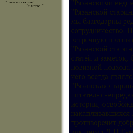
"Рязанскими ведом
"Рязанской старины".
Филиппов Д.
"Рязанской старин
мы благодарны ред
сотрудничество. П
встречную признат
"Рязанской старины
статей и заметок,
новизной подхода 
чего всегда являл
"Рязанская старин
читателю непредвз
истории, освобожд
накапливавшихся 
противоречит доб
как писал Л.Н.Гум